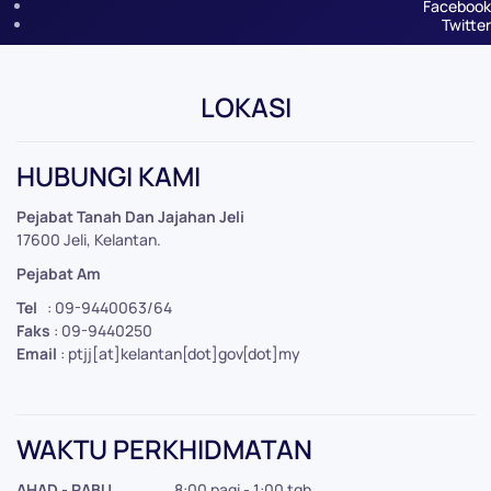
Facebook
Twitter
LOKASI
Leaflet
|
©
OpenStreetMap
+
HUBUNGI KAMI
−
Pejabat Tanah Dan Jajahan Jeli
17600 Jeli, Kelantan.
Pejabat Am
Tel
: 09-9440063/64
Faks
: 09-9440250
Email
: ptjj[at]kelantan[dot]gov[dot]my
WAKTU PERKHIDMATAN
AHAD - RABU
8:00 pagi - 1:00 tgh