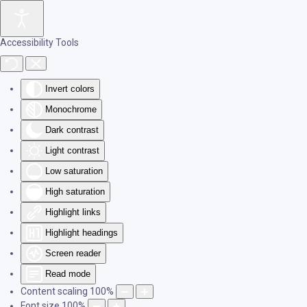
Skip to main content
Accessibility Tools
Invert colors
Monochrome
Dark contrast
Light contrast
Low saturation
High saturation
Highlight links
Highlight headings
Screen reader
Read mode
Content scaling
100
%
Font size
100
%