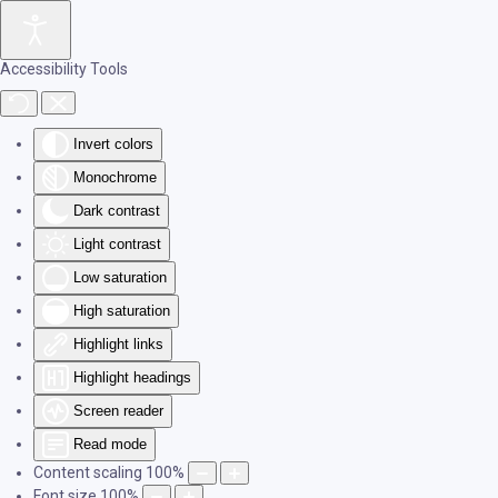
Skip to main content
Accessibility Tools
Invert colors
Monochrome
Dark contrast
Light contrast
Low saturation
High saturation
Highlight links
Highlight headings
Screen reader
Read mode
Content scaling
100
%
Font size
100
%