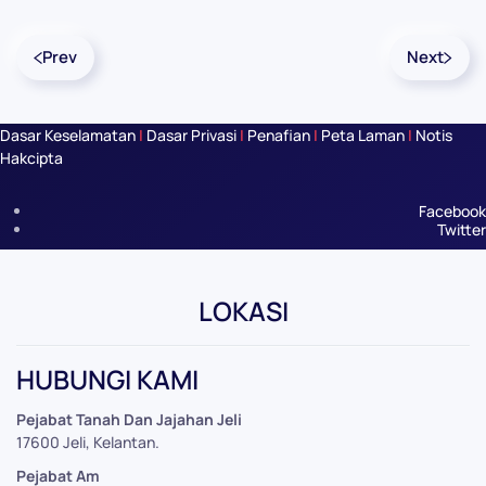
Prev
Next
Dasar Keselamatan
|
Dasar Privasi
|
Penafian
|
Peta Laman
|
Notis
Hakcipta
Facebook
Twitter
LOKASI
Leaflet
|
©
OpenStreetMap
+
HUBUNGI KAMI
−
Pejabat Tanah Dan Jajahan Jeli
17600 Jeli, Kelantan.
Pejabat Am