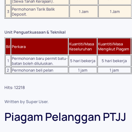
(Sewa Tanah Kerajaan).
Permohonan Tarik Balik
3
1 Jam
1 Jam
Deposit.
Unit Penguatkuasaan & Teknikal
Kuantiti/Masa
Kuantiti/Masa
Bil
Perkara
Keseluruhan
Mengikut Piagam
Permohonan baru permit batu-
1
5 hari bekerja
5 hari bekerja
batan boleh diluluskan.
2
Permohonan beli pelan
1 jam
1 jam
Hits: 12218
Written by Super User.
Piagam Pelanggan PTJJ