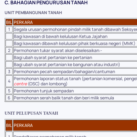
C. BAHAGIAN PENGURUSAN TANAH
UNIT PEMBANGUNAN TANAH
BIL
PERKARA
1
Segala urusan permohonan pindah milik tanah dibawah Seksye
Bagi kawasan di bawah kelulusan Ketua Jajahan
Bagi kawasan dibawah kelulusan pihak berkuasa
negeri (MMK)
2
Permohonan tukar syarat akan diselesaikan:-
Bagi ubah syarat pertanian ke pertanian
Bagi ubah syarat pertanian ke bangunan atau industri)
3
Permohonan pecah sempadan/bahagian/cantuman
Permohonan laporan status tanah (pertanian
komersial, penge
4
centre
(OSC) dan lombong)
5
Permohonan tunjuk sempadan
6
Permohonan serah balik tanah dan beri milik semula
UNIT PELUPUSAN TANAH
BIL
PERKARA
1
Pendaftaran permohonan milik tanah