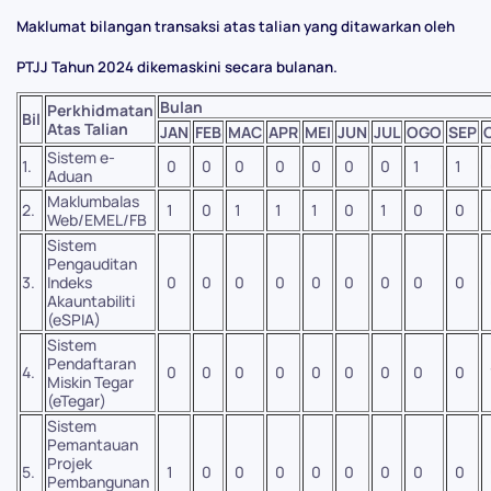
Maklumat bilangan transaksi atas talian yang ditawarkan oleh
PTJJ Tahun 2024 dikemaskini secara bulanan.
Bulan
Perkhidmatan
Bil
Atas Talian
JAN
FEB
MAC
APR
MEI
JUN
JUL
OGO
SEP
Sistem e-
1.
0
0
0
0
0
0
0
1
1
Aduan
Maklumbalas
2.
1
0
1
1
1
0
1
0
0
Web/EMEL/FB
Sistem
Pengauditan
3.
Indeks
0
0
0
0
0
0
0
0
0
Akauntabiliti
(eSPIA)
Sistem
Pendaftaran
4.
0
0
0
0
0
0
0
0
0
Miskin Tegar
(eTegar)
Sistem
Pemantauan
Projek
5.
1
0
0
0
0
0
0
0
0
Pembangunan