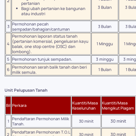
2
pertanian
3 Bulan
3 Bul
Bagi ubah pertanian ke bangunan
atau industri
Permohonan pecah
3
3 Bulan
3 Bul
sempadan/bahagian/cantuman
Permohonan laporan status tanah
(pertanian komersial, pengeluaran kayu
4
1 Minggu
1 Min
balak, one stop centre (OSC) dan
lombong).
5
Permohonan tunjuk sempadan.
3 minggu
3 min
Permohonan serah balik tanah dan beri
6
1 Bulan
1 Bul
milik semula.
Unit Pelupusan Tanah
Kuantiti/Masa
Kuantiti/Masa
Bil
Perkara
Keseluruhan
Mengikut Piagam
Pendaftaran Permohonan Milik
30 minit
1
30 minit
Tanah.
Pendaftaran Permohonan T.O.L
30 minit
2
30 minit