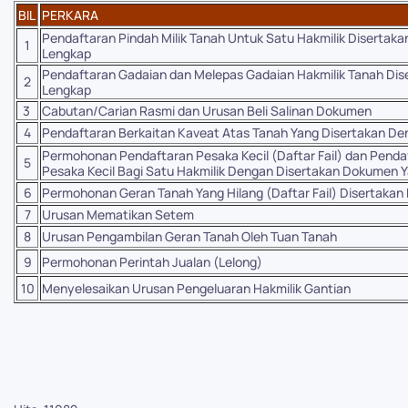
BIL
PERKARA
Pendaftaran Pindah Milik Tanah Untuk Satu Hakmilik Diserta
1
Lengkap
Pendaftaran Gadaian dan Melepas Gadaian Hakmilik Tanah Di
2
Lengkap
3
Cabutan/Carian Rasmi dan Urusan Beli Salinan Dokumen
4
Pendaftaran Berkaitan Kaveat Atas Tanah Yang Disertakan D
Permohonan Pendaftaran Pesaka Kecil (Daftar Fail) dan Pendaf
5
Pesaka Kecil Bagi Satu Hakmilik Dengan Disertakan Dokumen 
6
Permohonan Geran Tanah Yang Hilang (Daftar Fail) Disertak
7
Urusan Mematikan Setem
8
Urusan Pengambilan Geran Tanah Oleh Tuan Tanah
9
Permohonan Perintah Jualan (Lelong)
10
Menyelesaikan Urusan Pengeluaran Hakmilik Gantian