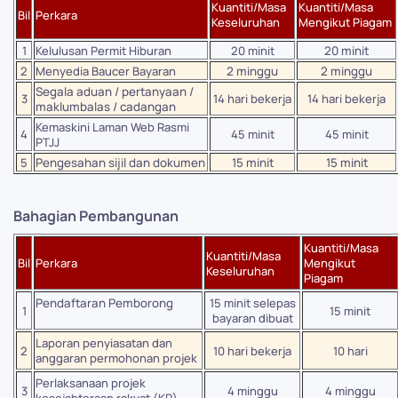
Kuantiti/Masa
Kuantiti/Masa
Bil
Perkara
Keseluruhan
Mengikut Piagam
1
Kelulusan Permit Hiburan
20 minit
20 minit
2
Menyedia Baucer Bayaran
2 minggu
2 minggu
Segala aduan / pertanyaan /
3
14 hari bekerja
14 hari bekerja
maklumbalas / cadangan
Kemaskini Laman Web Rasmi
4
45 minit
45 minit
PTJJ
5
Pengesahan sijil dan dokumen
15 minit
15 minit
Bahagian Pembangunan
Kuantiti/Masa
Kuantiti/Masa
Bil
Perkara
Mengikut
Keseluruhan
Piagam
Pendaftaran Pemborong
15 minit selepas
1
15 minit
bayaran dibuat
Laporan penyiasatan dan
2
10 hari bekerja
10 hari
anggaran permohonan projek
Perlaksanaan projek
3
4 minggu
4 minggu