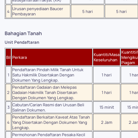
kesejahteraan rakyat (KR)
Urusan penyediaan Baucer
4
5 hari
5 hari
Pembayaran
B
ahagian Tanah
Unit Pendaftaran
Kuantiti
Kuantiti/Masa
Bil
Perkara
Mengiku
Keseluruhan
Piagam
Pendaftaran Pindah Milik Tanah Untuk
1
Satu Hakmilik Disertakan Dengan
1 hari
1 har
Dokumen Yang Lengkap.
Pendaftaran Gadaian dan Melepas
2
Gadaian Hakmilik Tanah Disertakan
1 hari
1 har
Dengan Dokumen Yang Lengkap.
Cabutan/Carian Rasmi dan Urusan Beli
3
15 minit
15 min
Salinan Dokumen.
Pendaftaran Berkaitan Kaveat Atas Tanah
4
Yang Disertakan Dengan Dokumen Yang
2 Jam
2 Ja
Lengkap.
Permohonan Pendaftaran Pesaka Kecil