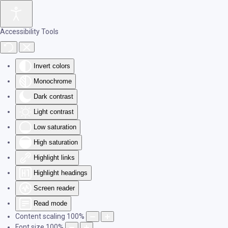
Skip to main content
Accessibility Tools
Invert colors
Monochrome
Dark contrast
Light contrast
Low saturation
High saturation
Highlight links
Highlight headings
Screen reader
Read mode
Content scaling
100
%
Font size
100
%