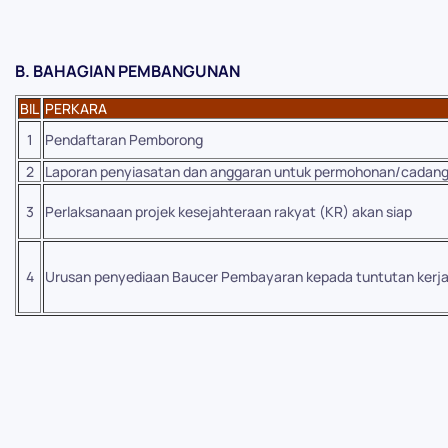
B. BAHAGIAN PEMBANGUNAN
BIL
PERKARA
1
Pendaftaran Pemborong
2
Laporan penyiasatan dan anggaran untuk permohonan/
cadang
3
Perlaksanaan projek kesejahteraan rakyat (KR) akan
siap
4
Urusan penyediaan Baucer Pembayaran kepada tuntutan
kerj