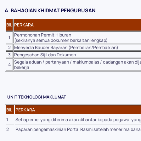
A. BAHAGIAN KHIDMAT PENGURUSAN
BIL
PERKARA
Permohonan Permit Hiburan
1
(sekiranya semua dokumen berkaitan lengkap)
2
Menyedia Baucer Bayaran (Pembelian/Pembaikian)l
3
Pengesahan Sijil dan Dokumen
Segala aduan / pertanyaan / maklumbalas / cadangan akan di
4
bekerja
UNIT TEKNOLOGI MAKLUMAT
BIL
PERKARA
1
Setiap emel yang diterima akan dihantar kepada pegawai ya
2
Paparan pengemaskinian Portal Rasmi setelah menerima baha