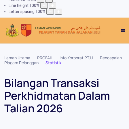
Line height
100
%
Letter spacing
100
%
Laman Utama
PROFAIL
Info Korporat PTJJ
Pencapaian
Piagam Pelanggan
Statistik
Bilangan Transaksi
Perkhidmatan Dalam
Talian 2026