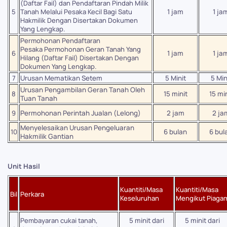
(Daftar Fail) dan Pendaftaran Pindah Milik
5
Tanah Melalui Pesaka Kecil Bagi Satu
1 jam
1 ja
Hakmilik Dengan Disertakan Dokumen
Yang Lengkap.
Permohonan Pendaftaran
Pesaka Permohonan Geran Tanah Yang
6
1 jam
1 ja
Hilang (Daftar Fail) Disertakan Dengan
Dokumen Yang Lengkap.
7
Urusan Mematikan Setem
5 Minit
5 Min
Urusan Pengambilan Geran Tanah Oleh
8
15 minit
15 min
Tuan Tanah
9
Permohonan Perintah Jualan (Lelong)
2 jam
2 ja
Menyelesaikan Urusan Pengeluaran
10
6 bulan
6 bul
Hakmilik Gantian
Unit Hasil
Kuantiti/Masa
Kuantiti/Masa
Bil
Perkara
Keseluruhan
Mengikut Piaga
Pembayaran cukai tanah,
5 minit dari
5 minit dari