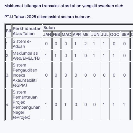
Maklumat bilangan transaksi atas talian yang ditawarkan oleh
PTJJ Tahun 2025 dikemaskini secara bulanan.
Bulan
Perkhidmatan
Bil
Atas Talian
JAN
FEB
MAC
APR
MEI
JUN
JUL
OGO
SEP
Sistem e-
1.
0
0
0
1
2
1
1
0
0
Aduan
Maklumbalas
2.
1
1
0
1
0
1
1
1
0
Web/EMEL/FB
Sistem
Pengauditan
3.
Indeks
0
0
0
0
0
0
0
0
0
Akauntabiliti
(eSPIA)
Sistem
Pemantauan
Projek
4.
1
0
1
0
0
0
1
1
1
Pembangunan
Negeri
(eProjek)