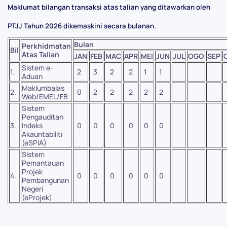
Maklumat bilangan transaksi atas talian yang ditawarkan oleh
PTJJ Tahun 2026 dikemaskini secara bulanan.
Bulan
Perkhidmatan
Bil
Atas Talian
JAN
FEB
MAC
APR
MEI
JUN
JUL
OGO
SEP
Sistem e-
1.
2
3
2
2
1
1
Aduan
Maklumbalas
2.
0
2
2
2
2
2
Web/EMEL/FB
Sistem
Pengauditan
3.
Indeks
0
0
0
0
0
0
Akauntabiliti
(eSPIA)
Sistem
Pemantauan
Projek
4.
0
0
0
0
0
0
Pembangunan
Negeri
(eProjek)