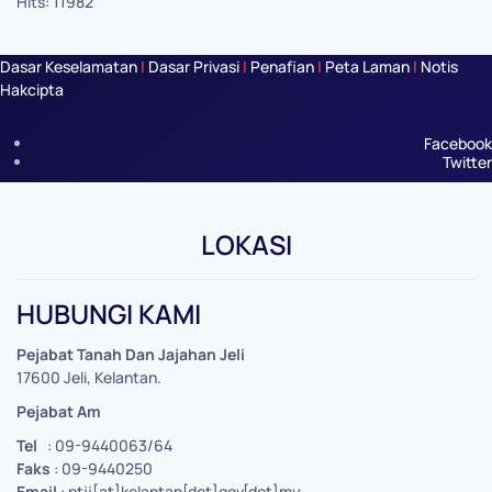
Hits: 11982
Dasar Keselamatan
|
Dasar Privasi
|
Penafian
|
Peta Laman
|
Notis
Hakcipta
Facebook
Twitter
LOKASI
Leaflet
|
©
OpenStreetMap
+
HUBUNGI KAMI
−
Pejabat Tanah Dan Jajahan Jeli
17600 Jeli, Kelantan.
Pejabat Am
Tel
: 09-9440063/64
Faks
: 09-9440250
Email
: ptjj[at]kelantan[dot]gov[dot]my