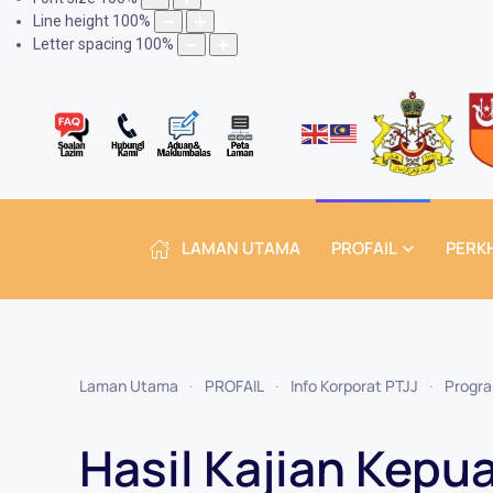
Line height
100
%
Letter spacing
100
%
LAMAN UTAMA
PROFAIL
PERK
Laman Utama
PROFAIL
Info Korporat PTJJ
Progr
Hasil Kajian Kep