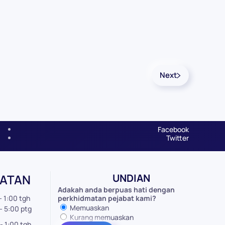
Next
Facebook
Twitter
MATAN
UNDIAN
Adakah anda berpuas hati dengan
- 1:00 tgh
perkhidmatan pejabat kami?
Memuaskan
0 ptg
Kurang memuaskan
- 1:00 tgh