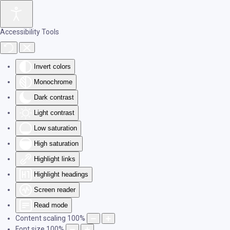
Skip to main content
Accessibility Tools
Invert colors
Monochrome
Dark contrast
Light contrast
Low saturation
High saturation
Highlight links
Highlight headings
Screen reader
Read mode
Content scaling
100
%
Font size
100
%