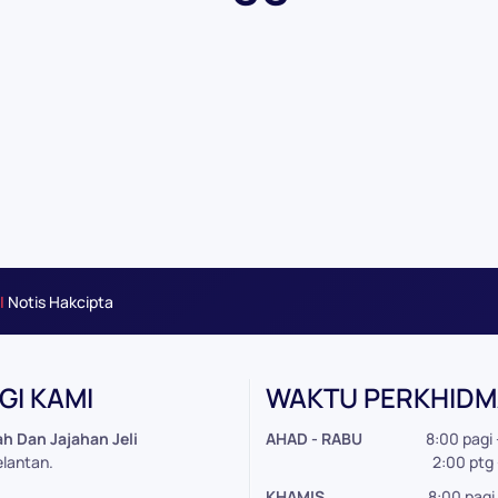
|
Notis Hakcipta
I KAMI
WAKTU PERKHID
h Dan Jajahan Jeli
AHAD - RABU
8:00 pagi 
elantan.
2:00 ptg - 5:0
KHAMIS
8:00 pagi 