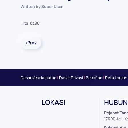
Written by Super User.
Hits: 8390
Prev
Dasar Keselamatan
|
Dasar Privasi
|
Penafian
|
Peta Laman
LOKASI
HUBUNG
Leaflet
|
©
OpenStreetMap
Pejabat Tana
+
17600 Jeli, K
−
Pejabat Am