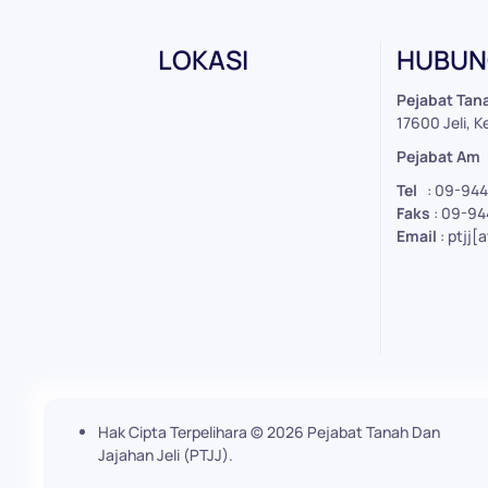
LOKASI
HUBUNG
Leaflet
|
©
OpenStreetMap
Pejabat Tana
+
17600 Jeli, K
−
Pejabat Am
Tel
: 09-94
Faks
: 09-9
Email
: ptjj[
Hak Cipta Terpelihara ©
2026
Pejabat Tanah Dan
Jajahan Jeli (PTJJ).