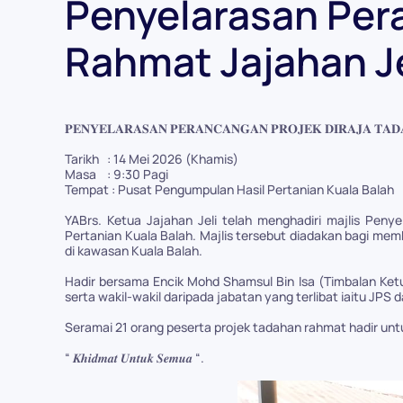
Penyelarasan Per
Rahmat Jajahan Je
𝐏𝐄𝐍𝐘𝐄𝐋𝐀𝐑𝐀𝐒𝐀𝐍 𝐏𝐄𝐑𝐀𝐍𝐂𝐀𝐍𝐆𝐀𝐍 𝐏𝐑𝐎𝐉𝐄𝐊 𝐃𝐈𝐑𝐀𝐉𝐀 𝐓𝐀𝐃
Tarikh : 14 Mei 2026 (Khamis)
Masa : 9:30 Pagi
Tempat : Pusat Pengumpulan Hasil Pertanian Kuala Balah
YABrs. Ketua Jajahan Jeli telah menghadiri majlis Pen
Pertanian Kuala Balah. Majlis tersebut diadakan bagi mem
di kawasan Kuala Balah.
Hadir bersama Encik Mohd Shamsul Bin Isa (Timbalan Ket
serta wakil-wakil daripada jabatan yang terlibat iaitu JPS 
Seramai 21 orang peserta projek tadahan rahmat hadir unt
“ 𝑲𝒉𝒊𝒅𝒎𝒂𝒕 𝑼𝒏𝒕𝒖𝒌 𝑺𝒆𝒎𝒖𝒂 “.