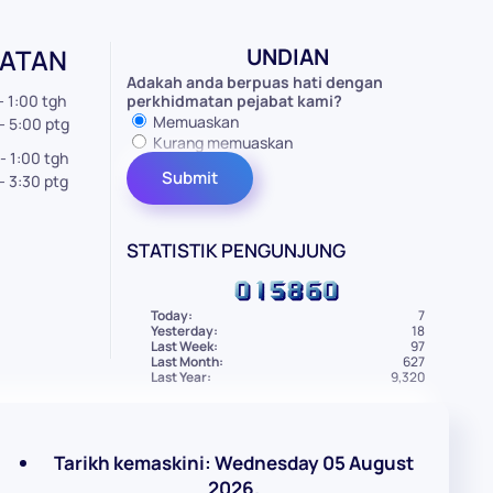
MATAN
UNDIAN
Adakah anda berpuas hati dengan
- 1:00 tgh
perkhidmatan pejabat kami?
Memuaskan
0 ptg
Kurang memuaskan
- 1:00 tgh
0 ptg
STATISTIK PENGUNJUNG
Today:
7
Yesterday:
18
Last Week:
97
Last Month:
627
Last Year:
9,320
Tarikh kemaskini: Wednesday 05 August
2026.