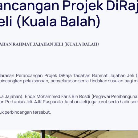
ancangan Projek DiRa
li (Kuala Balah)
𝐀𝐇𝐀𝐍 𝐑𝐀𝐇𝐌𝐀𝐓 𝐉𝐀𝐉𝐀𝐇𝐀𝐍 𝐉𝐄𝐋𝐈 (𝐊𝐔𝐀𝐋𝐀 𝐁𝐀𝐋𝐀𝐇)
yelarasan Perancangan Projek DiRaja Tadahan Rahmat Jajahan Jeli 
bincangkan pelaksanaan, penyelarasan serta tindakan susulan bagi m
ua Jajahan), Encik Mohammed Faris Bin Rosdi (Pegawai Pembangunan 
dan Pertanian Jeli. AJK Puspanita Jajahan Jeli juga turut serta hadir 
uk perbincangan tersebut.