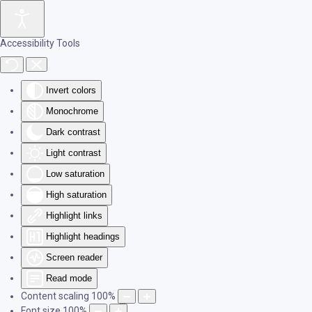
Skip to main content
Accessibility Tools
Invert colors
Monochrome
Dark contrast
Light contrast
Low saturation
High saturation
Highlight links
Highlight headings
Screen reader
Read mode
Content scaling
100
%
Font size
100
%