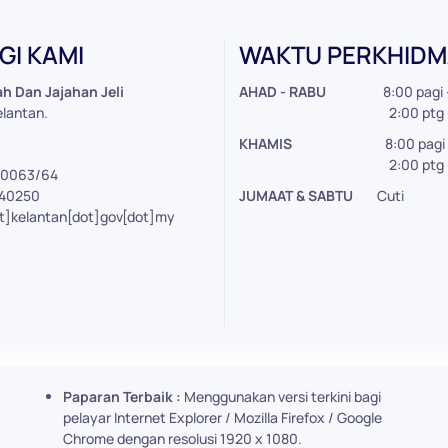
I KAMI
WAKTU PERKHID
h Dan Jajahan Jeli
AHAD - RABU
8:00 pagi 
elantan.
2:00 ptg - 5:0
KHAMIS
8:00 pagi 
2:00 ptg - 3:3
40063/64
440250
JUMAAT & SABTU
Cuti
at]kelantan[dot]gov[dot]my
Paparan Terbaik :
Menggunakan versi terkini bagi
pelayar Internet Explorer / Mozilla Firefox / Google
Chrome dengan resolusi 1920 x 1080.