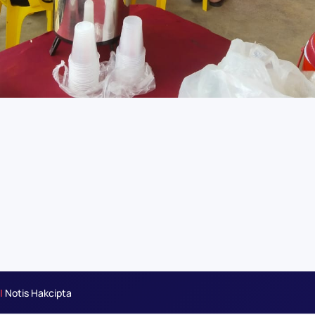
|
Notis Hakcipta