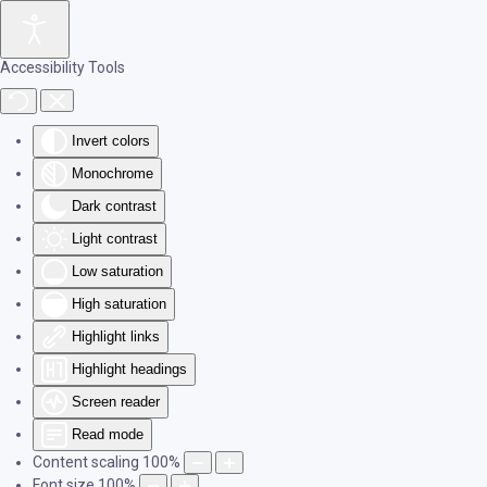
Skip to main content
Accessibility Tools
Invert colors
Monochrome
Dark contrast
Light contrast
Low saturation
High saturation
Highlight links
Highlight headings
Screen reader
Read mode
Content scaling
100
%
Font size
100
%