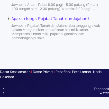
Jawapan: Ahad - Rabu: 8.00 pagi – 5.00 petang (Rehat:
1.00 tengah hari – 2.00 petang). Khamis: 8.00 pagi –…
Apakah fungsi Pejabat Tanah dan Jajahan?
Jawapan: Pejabat Tanah dan Jajahan bertanggungjawab
dalam: Menguruskan pendaftaran hak milik tanah.
Memproses pindah milik, pajakan, gadaian, dan
pembahagian pusaka…
Dasar Keselamatan
|
Dasar Privasi
|
Penafian
|
Peta Laman
|
Notis
Hakcipta
Facebook
Twitter