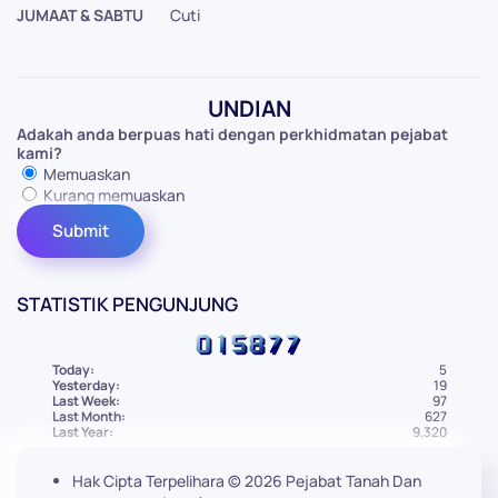
JUMAAT & SABTU
Cuti
UNDIAN
Adakah anda berpuas hati dengan perkhidmatan pejabat
kami?
Memuaskan
Kurang memuaskan
STATISTIK PENGUNJUNG
Today:
5
Yesterday:
19
Last Week:
97
Last Month:
627
Last Year:
9,320
Hak Cipta Terpelihara ©
2026
Pejabat Tanah Dan