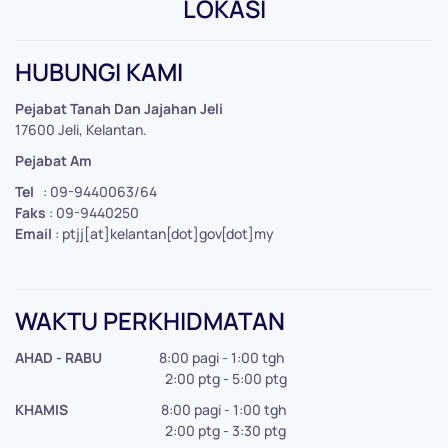
LOKASI
Leaflet
|
©
OpenStreetMap
+
HUBUNGI KAMI
−
Pejabat Tanah Dan Jajahan Jeli
17600 Jeli, Kelantan.
Pejabat Am
Tel
: 09-9440063/64
Faks
: 09-9440250
Email
: ptjj[at]kelantan[dot]gov[dot]my
WAKTU PERKHIDMATAN
AHAD - RABU
8:00 pagi - 1:00 tgh
2:00 ptg - 5:00 ptg
KHAMIS
8:00 pagi - 1:00 tgh
2:00 ptg - 3:30 ptg