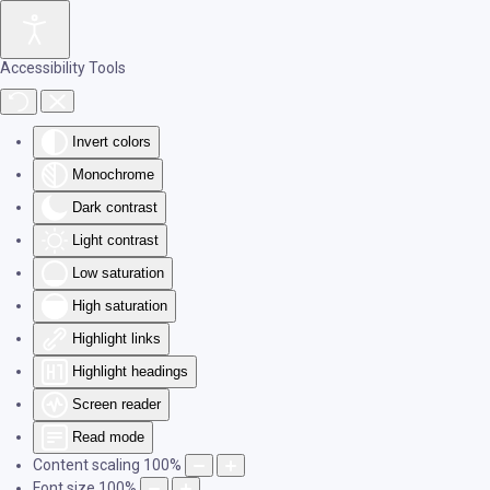
Skip to main content
Accessibility Tools
Invert colors
Monochrome
Dark contrast
Light contrast
Low saturation
High saturation
Highlight links
Highlight headings
Screen reader
Read mode
Content scaling
100
%
Font size
100
%