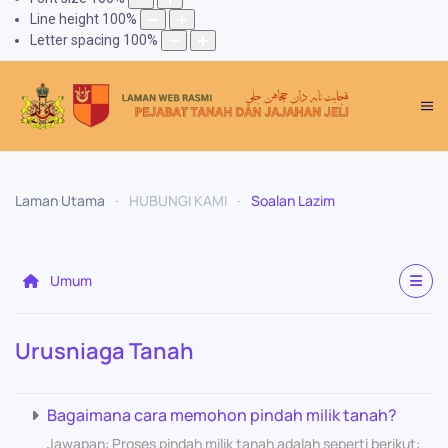
Line height
100
%
Letter spacing
100
%
Laman Utama
HUBUNGI KAMI
Soalan Lazim
Umum
Urusniaga Tanah
Bagaimana cara memohon pindah milik tanah?
Jawapan: Proses pindah milik tanah adalah seperti berikut: