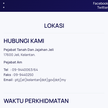
Facebook
Twitter
LOKASI
Leaflet
|
©
OpenStreetMap
+
HUBUNGI KAMI
−
Pejabat Tanah Dan Jajahan Jeli
17600 Jeli, Kelantan.
Pejabat Am
Tel
: 09-9440063/64
Faks
: 09-9440250
Email
: ptjj[at]kelantan[dot]gov[dot]my
WAKTU PERKHIDMATAN