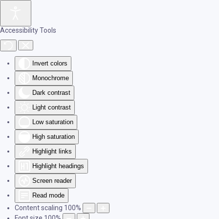
Skip to main content
Accessibility Tools
Invert colors
Monochrome
Dark contrast
Light contrast
Low saturation
High saturation
Highlight links
Highlight headings
Screen reader
Read mode
Content scaling
100
%
Font size
100
%