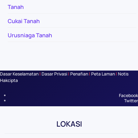
Tanah
Cukai Tanah
Urusniaga Tanah
Dasar Keselamatan
|
Dasar Privasi
|
Penafian
|
Peta Laman
|
Notis
Hakcipta
Facebook
Twitter
LOKASI
Leaflet
|
©
OpenStreetMap
+