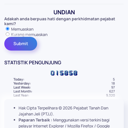
UNDIAN
Adakah anda berpuas hati dengan perkhidmatan pejabat
kami?
Memuaskan
Kurang memuaskan
STATISTIK PENGUNJUNG
Today:
5
Yesterday:
18
Last Week:
97
Last Month:
627
Last Year:
9,320
Hak Cipta Terpelihara ©
2026
Pejabat Tanah Dan
Jajahan Jeli (PTJJ).
Paparan Terbaik :
Menggunakan versi terkini bagi
pelayar Internet Explorer / Mozilla Firefox / Google