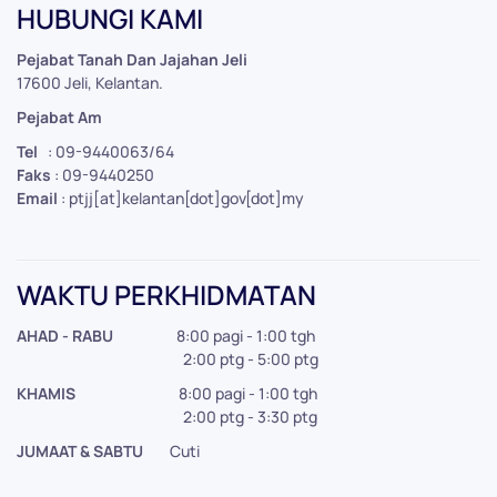
HUBUNGI KAMI
−
Pejabat Tanah Dan Jajahan Jeli
17600 Jeli, Kelantan.
Pejabat Am
Tel
: 09-9440063/64
Faks
: 09-9440250
Email
: ptjj[at]kelantan[dot]gov[dot]my
WAKTU PERKHIDMATAN
AHAD - RABU
8:00 pagi - 1:00 tgh
2:00 ptg - 5:00 ptg
KHAMIS
8:00 pagi - 1:00 tgh
2:00 ptg - 3:30 ptg
JUMAAT & SABTU
Cuti